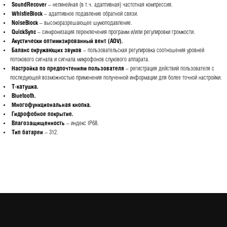
SoundRecover
– нелинейная (в т.ч. адаптивная) частотная компрессия.
WhistleBlock
– адаптивное подавление обратной связи.
NoiseBlock
– высокоразрешающее шумоподавление.
QuickSync
– синхронизация переключения программ и/или регулировки громкости.
Акустически оптимизированный вент (AOV).
Баланс окружающих звуков
– пользовательская регулировка соотношения уровней
потокового сигнала и сигнала микрофонов слухового аппарата.
Настройка по предпочтениям пользователя
– регистрация действий пользователя с
последующей возможностью применения полученной информации для более точной настройки.
Т-катушка.
Bluetooth.
Многофункциональная кнопка.
Гидрофобное покрытие.
Влагозащищенность
– индекс IP68.
Тип батареи
– 312.