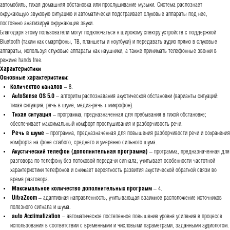
автомобиль, тихая домашняя обстановка или прослушивание музыки. Система распознает
окружающую звуковую ситуацию и автоматически подстраивает слуховые аппараты под нее,
постоянно анализируя окружающие звуки.
Благодаря этому пользователи могут подключаться к широкому спектру устройств с поддержкой
Bluetooth (таким как смартфоны, ТВ, планшеты и ноутбуки) и передавать аудио прямо в слуховые
аппараты, используя слуховые аппараты как наушники, а также принимать телефонные звонки в
режиме hands free.
Характеристики
Основные характеристики:
Количество
каналов
– 8.
AutoSense OS 5.0
– алгоритм распознавания акустической обстановки (варианты ситуаций:
тихая ситуация, речь в шуме, медиа-речь + микрофон).
Тихая ситуация
– программа, предназначенная для пребывания в тихой обстановке;
обеспечивает максимальный комфорт прослушивания и разборчивость речи.
Речь в шуме
– программа, предназначенная для повышения разборчивости речи и сохранения
комфорта на фоне слабого, среднего и умеренно сильного шума.
Акустический телефон (дополнительная программа)
– программа, предназначенная для
разговора по телефону без потоковой передачи сигнала; учитывает особенности частотной
характеристики телефонов и снижает вероятность развития акустической обратной связи во
время разговора.
Максимальное количество дополнительных программ
– 4.
UltraZoom
– адаптивная направленность, учитывающая взаимное расположение источников
полезного сигнала и шума.
auto Acclimatization
– автоматическое постепенное повышение уровня усиления в процессе
использования в соответствии с временными и числовыми параметрами, заданными аудиологом.