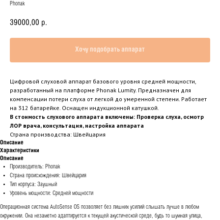
Phonak
39000,00
р.
Хочу подобрать аппарат
Цифровой слуховой аппарат базового уровня средней мощности,
разработанный на платформе Phonak Lumity. Предназначен для
компенсации потери слуха от легкой до умеренной степени. Работает
на 312 батарейке. Оснащен индукционной катушкой.
В стоимость слухового аппарата включены: Проверка слуха, осмотр
ЛОР врача, консультация, настройка аппарата
Страна производства: Швейцария
Описание
Характеристики
Описание
Производитель: Phonak
Страна происхождения: Швейцария
Тип корпуса: Заушный
Уровень мощности: Средней мощности
Операционная система AutoSense OS позволяет без лишних усилий слышать лучше в любом
окружении. Она незаметно адаптируется к текущей акустической среде, будь то шумная улица,