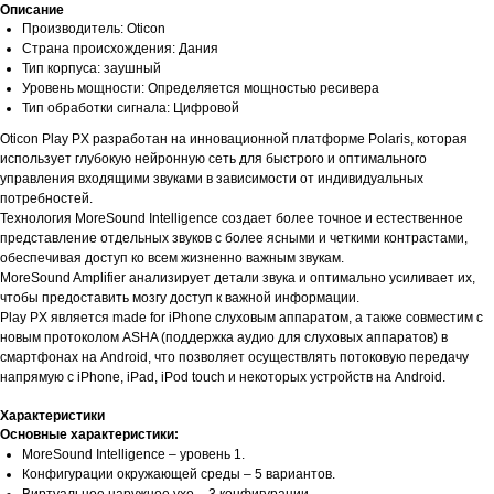
Описание
Производитель: Oticon
Страна происхождения: Дания
Тип корпуса: заушный
Уровень мощности: Определяется мощностью ресивера
Тип обработки сигнала: Цифровой
Oticon Play PX разработан на инновационной платформе Polaris, которая
использует глубокую нейронную сеть для быстрого и оптимального
управления входящими звуками в зависимости от индивидуальных
потребностей.
Технология MoreSound Intelligence создает более точное и естественное
представление отдельных звуков с более ясными и четкими контрастами,
обеспечивая доступ ко всем жизненно важным звукам.
MoreSound Amplifier анализирует детали звука и оптимально усиливает их,
чтобы предоставить мозгу доступ к важной информации.
Play PX является made for iPhone слуховым аппаратом, а также совместим с
новым протоколом ASHA (поддержка аудио для слуховых аппаратов) в
смартфонах на Android, что позволяет осуществлять потоковую передачу
напрямую с iPhone, iPad, iPod touch и некоторых устройств на Android.
Характеристики
Основные характеристики:
MoreSound Intelligence – уровень 1.
Конфигурации окружающей среды – 5 вариантов.