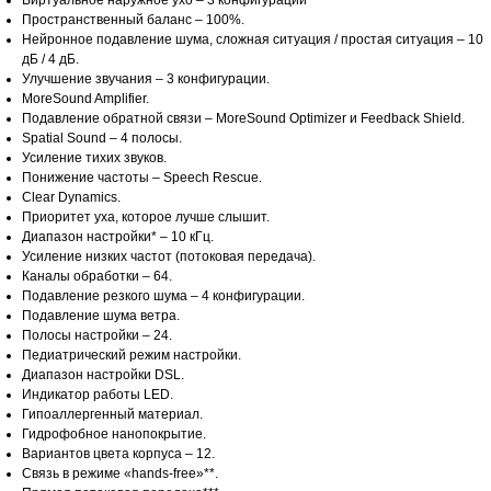
Виртуальное наружное ухо – 3 конфигурации
Пространственный баланс – 100%.
Нейронное подавление шума, сложная ситуация / простая ситуация – 10
дБ / 4 дБ.
Улучшение звучания – 3 конфигурации.
MoreSound Amplifier.
Подавление обратной связи – MoreSound Optimizer и Feedback Shield.
Spatial Sound – 4 полосы.
Усиление тихих звуков.
Понижение частоты – Speech Rescue.
Clear Dynamics.
Приоритет уха, которое лучше слышит.
Диапазон настройки* – 10 кГц.
Усиление низких частот (потоковая передача).
Каналы обработки – 64.
Подавление резкого шума – 4 конфигурации.
Подавление шума ветра.
Полосы настройки – 24.
Педиатрический режим настройки.
Диапазон настройки DSL.
Индикатор работы LED.
Гипоаллергенный материал.
Гидрофобное нанопокрытие.
Вариантов цвета корпуса – 12.
Связь в режиме «hands-free»**.