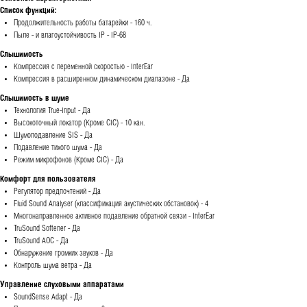
Список функций:
Продолжительность работы батарейки - 160 ч.
Пыле - и влагоустойчивость IP - IP-68
Слышимость
Компрессия с переменной скоростью - InterEar
Компрессия в расширенном динамическом диапазоне - Да
Слышимость в шуме
Технология True-Input - Да
Высокоточный локатор (Кроме CIC) - 10 кан.
Шумоподавление SIS - Да
Подавление тихого шума - Да
Режим микрофонов (Кроме CIC) - Да
Комфорт для пользователя
Регулятор предпочтений - Да
Fluid Sound Analyser (классификация акустических обстановок) - 4
Многонаправленное активное подавление обратной связи - InterEar
TruSound Softener - Да
TruSound AOC - Да
Обнаружение громких звуков - Да
Контроль шума ветра - Да
Управление слуховыми аппаратами
SoundSense Adapt - Да