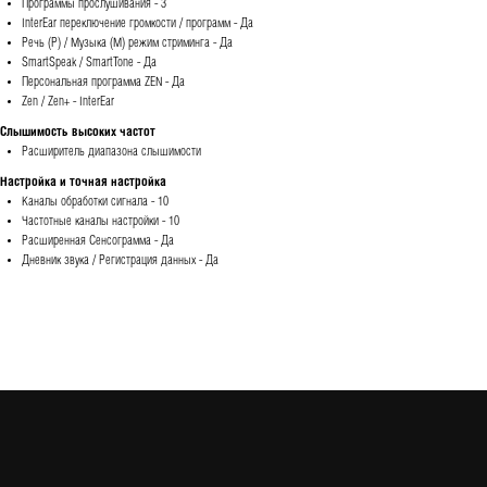
Программы прослушивания - 3
InterEar переключение громкости / программ - Да
Речь (Р) / Музыка (М) режим стриминга - Да
SmartSpeak / SmartTone - Да
Персональная программа ZEN - Да
Zen / Zen+ - InterEar
Слышимость высоких частот
Расширитель диапазона слышимости
Настройка и точная настройка
Каналы обработки сигнала - 10
Частотные каналы настройки - 10
Расширенная Сенсограмма - Да
Дневник звука / Регистрация данных - Да