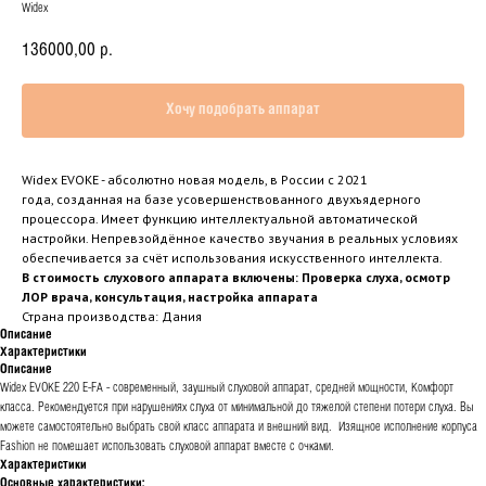
Widex
136000,00
р.
Хочу подобрать аппарат
Widex EVOKE - абсолютно новая модель, в России с 2021
года, созданная на базе усовершенствованного двухъядерного
процессора. Имеет функцию интеллектуальной автоматической
настройки. Непревзойдённое качество звучания в реальных условиях
обеспечивается за счёт использования искусственного интеллекта.
В стоимость слухового аппарата включены: Проверка слуха, осмотр
ЛОР врача, консультация, настройка аппарата
Страна производства: Дания
Описание
Характеристики
Описание
Widex EVOKE 220 E-FA - современный, заушный слуховой аппарат, средней мощности, Комфорт
класса. Рекомендуется при нарушениях слуха от минимальной до тяжелой степени потери слуха. Вы
можете самостоятельно выбрать свой класс аппарата и внешний вид. Изящное исполнение корпуса
Fashion не помешает использовать слуховой аппарат вместе с очками.
Характеристики
Основные характеристики: