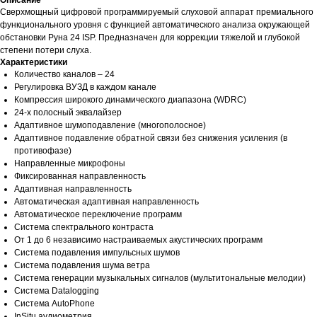
Описание
Сверхмощный цифровой программируемый слуховой аппарат премиального
функционального уровня с функцией автоматического анализа окружающей
обстановки Руна 24 ISP. Предназначен для коррекции тяжелой и глубокой
степени потери слуха.
Характеристики
Количество каналов – 24
Регулировка ВУЗД в каждом канале
Компрессия широкого динамического диапазона (WDRC)
24-х полосный эквалайзер
Адаптивное шумоподавление (многополосное)
Адаптивное подавление обратной связи без снижения усиления (в
противофазе)
Направленные микрофоны
Фиксированная направленность
Адаптивная направленность
Автоматическая адаптивная направленность
Автоматическое переключение программ
Система спектрального контраста
От 1 до 6 независимо настраиваемых акустических программ
Система подавления импульсных шумов
Система подавления шума ветра
Система генерации музыкальных сигналов (мультитональные мелодии)
Система Datalogging
Система AutoPhone
InSitu аудиометрия