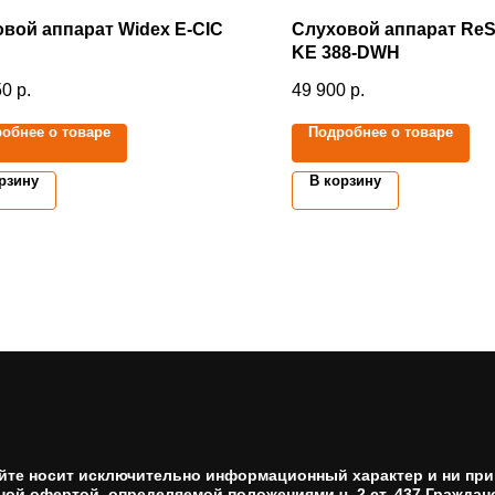
вой аппарат Widex E-CIC
Слуховой аппарат Re
KE 388-DWH
50
р.
49 900
р.
обнее о товаре
Подробнее о товаре
рзину
В корзину
йте носит исключительно информационный характер и ни при 
ной офертой, определяемой положениями ч. 2 ст. 437 Гражданс