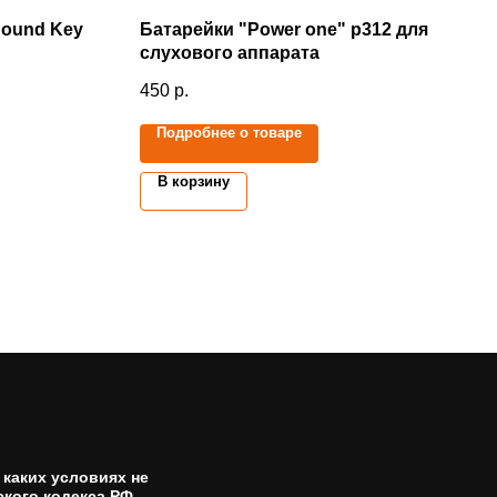
Sound Key
Батарейки "Power one" p312 для
слухового аппарата
450
р.
Подробнее о товаре
В корзину
каких условиях не
кого кодекса РФ.