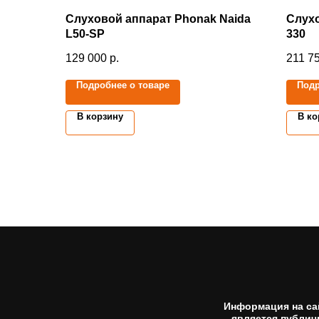
Слуховой аппарат Phonak Naida
Слухо
L50-SP
330
129 000
р.
211 7
Подробнее о товаре
Подр
В корзину
В ко
Информация на са
является публич