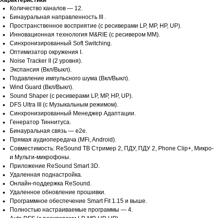
Характеристики
Количество каналов — 12.
Бинауральная направленность III .
Пространственное восприятие (с ресиверами LP, MP, HP, UP).
Инновационная технология M&RIE (с ресивером ММ).
Синхронизированный Soft Switching.
Оптимизатор окружения I.
Noise Tracker II (2 уровня).
Экспансия (Вкл/Выкл).
Подавление импульсного шума (Вкл/Выкл).
Wind Guard (Вкл/Выкл).
Sound Shaper (с ресиверами LP, MP, HP, UP).
DFS Ultra III (с Музыкальным режимом).
Синхронизированный Менеджер Адаптации.
Генератор Тиннитуса.
Бинауральная связь — е2е.
Прямая аудиопередача (MFi, Android).
Совместимость: ReSound ТВ Стример 2, ПДУ, ПДУ 2, Phone Clip+, Микро-
и Мульти-микрофоны.
Приложение ReSound Smart 3D.
Удаленная поднастройка.
Онлайн-поддержка ReSound.
Удаленное обновление прошивки.
Программное обеспечение Smart Fit 1.15 и выше.
Полностью настраиваемые программы — 4.