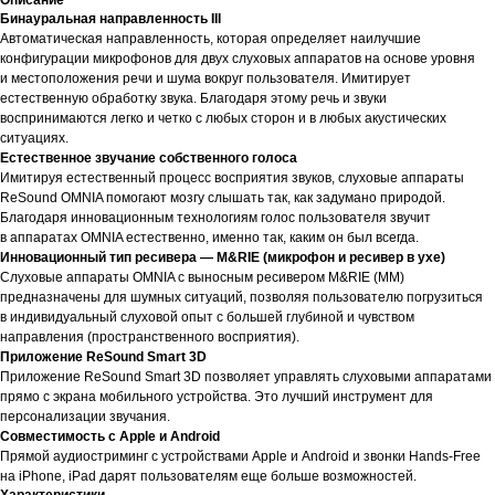
Описание
Бинауральная направленность III
Автоматическая направленность, которая определяет наилучшие
конфигурации микрофонов для двух слуховых аппаратов на основе уровня
и местоположения речи и шума вокруг пользователя. Имитирует
естественную обработку звука. Благодаря этому речь и звуки
воспринимаются легко и четко с любых сторон и в любых акустических
ситуациях.
Естественное звучание собственного голоса
Имитируя естественный процесс восприятия звуков, слуховые аппараты
ReSound OMNIA помогают мозгу слышать так, как задумано природой.
Благодаря инновационным технологиям голос пользователя звучит
в аппаратах OMNIA естественно, именно так, каким он был всегда.
Инновационный тип ресивера — M&RIE (микрофон и ресивер в ухе)
Слуховые аппараты OMNIA с выносным ресивером M&RIE (ММ)
предназначены для шумных ситуаций, позволяя пользователю погрузиться
в индивидуальный слуховой опыт с большей глубиной и чувством
направления (пространственного восприятия).
Приложение ReSound Smart 3D
Приложение ReSound Smart 3D позволяет управлять слуховыми аппаратами
прямо с экрана мобильного устройства. Это лучший инструмент для
персонализации звучания.
Совместимость с Apple и Android
Прямой аудиостриминг с устройствами Apple и Android и звонки Hands-Free
на iPhone, iPad дарят пользователям еще больше возможностей.