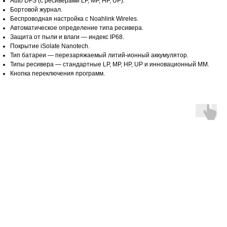
Auto DFS (с ресиверами LP, MP, HP, UP).
Бортовой журнал.
Беспроводная настройка с Noahlink Wireles.
Автоматическое определение типа ресивера.
Защита от пыли и влаги — индекс IP68.
Покрытие iSolate Nanotech.
Тип батареи — перезаряжаемый литий-ионный аккумулятор.
Типы ресивера — стандартные LP, MP, HP, UP и инновационный ММ.
Кнопка переключения программ.