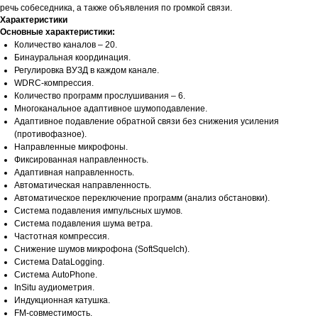
речь собеседника, а также объявления по громкой связи.
Характеристики
Основные характеристики:
Количество каналов – 20.
Бинауральная координация.
Регулировка ВУЗД в каждом канале.
WDRC-компрессия.
Количество программ прослушивания – 6.
Многоканальное адаптивное шумоподавление.
Адаптивное подавление обратной связи без снижения усиления
(противофазное).
Направленные микрофоны.
Фиксированная направленность.
Адаптивная направленность.
Автоматическая направленность.
Автоматическое переключение программ (анализ обстановки).
Система подавления импульсных шумов.
Система подавления шума ветра.
Частотная компрессия.
Снижение шумов микрофона (SoftSquelch).
Система DataLogging.
Система AutoPhone.
InSitu аудиометрия.
Индукционная катушка.
FM-совместимость.