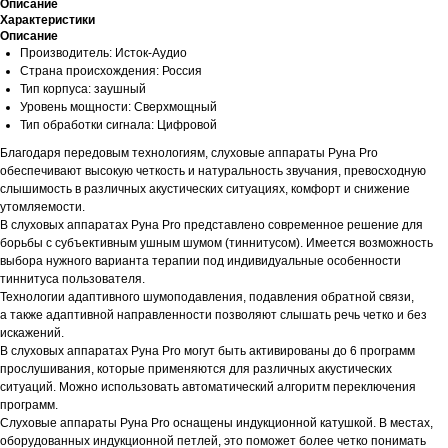
Описание
Характеристики
Описание
Производитель: Исток-Аудио
Страна происхождения: Россия
Тип корпуса: заушный
Уровень мощности: Сверхмощный
Тип обработки сигнала: Цифровой
Благодаря передовым технологиям, слуховые аппараты Руна Pro
обеспечивают высокую четкость и натуральность звучания, превосходную
слышимость в различных акустических ситуациях, комфорт и снижение
утомляемости.
В слуховых аппаратах Руна Pro представлено современное решение для
борьбы с субъективным ушным шумом (тиннитусом). Имеется возможность
выбора нужного варианта терапии под индивидуальные особенности
тиннитуса пользователя.
Технологии адаптивного шумоподавления, подавления обратной связи,
а также адаптивной направленности позволяют слышать речь четко и без
искажений.
В слуховых аппаратах Руна Pro могут быть активированы до 6 программ
прослушивания, которые применяются для различных акустических
ситуаций. Можно использовать автоматический алгоритм переключения
программ.
Слуховые аппараты Руна Pro оснащены индукционной катушкой. В местах,
оборудованных индукционной петлей, это поможет более четко понимать