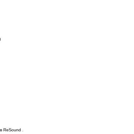
)
в ReSound .