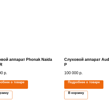
вой аппарат Phonak Naida
Слуховой аппарат Aud
PR
P
00
р.
100 000
р.
обнее о товаре
Подробнее о товаре
рзину
В корзину