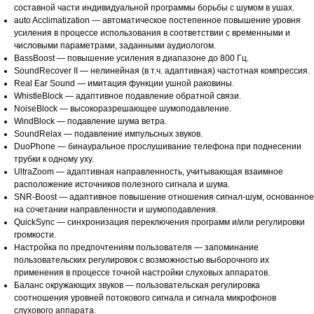
составной части индивидуальной программы борьбы с шумом в ушах.
auto Acclimatization — автоматическое постепенное повышение уровня
усиления в процессе использования в соответствии с временными и
числовыми параметрами, заданными аудиологом.
BassBoost — повышение усиления в диапазоне до 800 Гц.
SoundRecover II — нелинейная (в т.ч. адаптивная) частотная компрессия.
Real Ear Sound — имитация функции ушной раковины.
WhistleBlock — адаптивное подавление обратной связи.
NoiseBlock — высокоразрешающее шумоподавление.
WindBlock — подавление шума ветра.
SoundRelax — подавление импульсных звуков.
DuoPhone — бинауральное прослушивание телефона при поднесении
трубки к одному уху.
UltraZoom — адаптивная направленность, учитывающая взаимное
расположение источников полезного сигнала и шума.
SNR-Boost — адаптивное повышение отношения сигнал-шум, основанное
на сочетании направленности и шумоподавления.
QuickSync — синхронизация переключения программ и/или регулировки
громкости.
Настройка по предпочтениям пользователя — запоминание
пользовательских регулировок с возможностью выборочного их
применения в процессе точной настройки слуховых аппаратов.
Баланс окружающих звуков — пользовательская регулировка
соотношения уровней потокового сигнала и сигнала микрофонов
слухового аппарата.