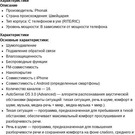
Характеристики
Описание
Производитель: Phonak
Страна происхождения: Швейцария
Тип корпуса: С телефоном в ухе (RITE/RIC)
Уровень мощности: В зависимости от мощности телефона
Характеристики
Основные характеристики:
Шумоподавление
Подавление обратной связи
Влагозащищенность
Беспроводные функции
FM-совместимость
Нанопокрытие
Совместимость с iPhone
Совместимость с Android (определенные смартфоны)
Количество каналов — 16.
AutoSense OS 3.0 (Advanced) — алгоритм распознавания акустической
обстановки (варианты ситуаций: тихая ситуация, речь в шуме, комфорт в
шуме, музыка, медиа-речь + микр., медиа-музыка + микр.).
Тихая ситуация — программа, предназначенная для пребывания в тихой
обстановке; обеспечивает максимальный комфорт прослушивания и
разборчивость речи.
Речь в шуме — программа, предназначенная для повышения
разборчивости речи и сохранения комфорта на фоне слабого, среднего и