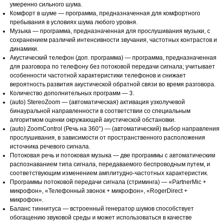
умеренно сильного шума.
Комфорт в шуме — программа, предназначенная для комфортного
пребывания в условиях шума любого уровня.
Музыка — программа, предназначенная для прослушивания музыки, с
сохранением различий интенсивности звучания, частотных контрастов и
динамики.
Акустический телефон (доп. программа) — программа, предназначенная
для разговора по телефону без потоковой передачи сигнала; учитывает
особенности частотной характеристики телефонов и снижает
вероятность развития акустической обратной связи во время разговора.
Количество дополнительных программ — 3.
(auto) StereoZoom — (автоматическая) активация узколучевой
бинауральной направленности в соответствии со специальным
алгоритмом оценки окружающей акустической обстановки.
(auto) ZoomControl (Речь на 360°) — (автоматический) выбор направления
прослушивания, в зависимости от пространственного расположения
источника речевого сигнала.
Потоковая речь и потоковая музыка — две программы с автоматическим
распознаванием типа сигнала, передаваемого беспроводным путем, и
соответствующим изменением амплитудно-частотных характеристик.
Программы потоковой передачи сигнала (стриминга) — «PartnerMic +
микрофон», «Телефонный звонок + микрофон», «RogerDirect +
микрофон».
Баланс тиннитуса — встроенный генератор шумов способствует
обогащению звуковой среды и может использоваться в качестве