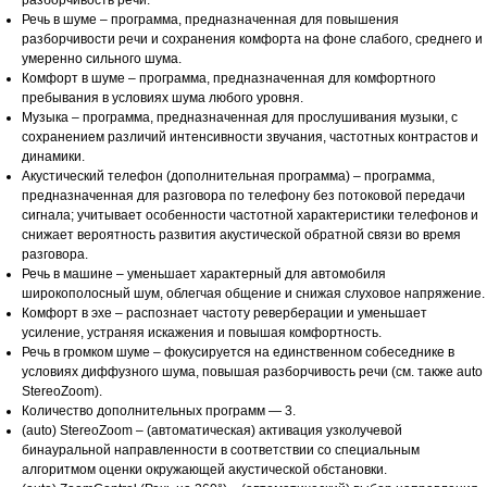
разборчивость речи.
Речь в шуме – программа, предназначенная для повышения
разборчивости речи и сохранения комфорта на фоне слабого, среднего и
умеренно сильного шума.
Комфорт в шуме – программа, предназначенная для комфортного
пребывания в условиях шума любого уровня.
Музыка – программа, предназначенная для прослушивания музыки, с
сохранением различий интенсивности звучания, частотных контрастов и
динамики.
Акустический телефон (дополнительная программа) – программа,
предназначенная для разговора по телефону без потоковой передачи
сигнала; учитывает особенности частотной характеристики телефонов и
снижает вероятность развития акустической обратной связи во время
разговора.
Речь в машине – уменьшает характерный для автомобиля
широкополосный шум, облегчая общение и снижая слуховое напряжение.
Комфорт в эхе – распознает частоту реверберации и уменьшает
усиление, устраняя искажения и повышая комфортность.
Речь в громком шуме – фокусируется на единственном собеседнике в
условиях диффузного шума, повышая разборчивость речи (см. также auto
StereoZoom).
Количество дополнительных программ — 3.
(auto) StereoZoom – (автоматическая) активация узколучевой
бинауральной направленности в соответствии со специальным
алгоритмом оценки окружающей акустической обстановки.