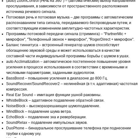
(auto) ZoomControl (Речь на 360°) – (автоматический) выбор направления
прослушивания, в зависимости от пространственного расположения
источника речевого сигнала.
Потоковая речь и потоковая музыка – две программы с автоматическим
распознаванием типа сигнала, передаваемого беспроводным путем, и
соответствующим изменением амплитудно-частотных характеристик.
Программы потоковой передачи сигнала (стриминга) – "PartnerMic +
микрофон", "Телефонный звонок + микрофон", "RogerDirect + микрофон".
Баланс тиннитуса – встроенный генератор шумов способствует
обогащению звуковой среды и может использоваться в качестве
составной части индивидуальной программы борьбы с шумом в ушах.
auto Acclimatization – автоматическое постепенное повышение уровня
усиления в процессе использования в соответствии с временными и
числовыми параметрами, заданными аудиологом.
BassBoost – повышение усиления в диапазоне до 800 Гц.
SoundRecover/SoundRecover2 – нелинейная (в т.ч. адаптивная) частотная
компрессия.
Real Ear Sound – имитация функции ушной раковины.
WhistleBlock – адаптивное подавление обратной связи.
NoiseBlock – высокоразрешающее шумоподавление.
WindBlock – подавление шума ветра.
EchoBlock – подавление эха и реверберации.
SoundRelax – подавление импульсных звуков.
DuoPhone – бинауральное прослушивание телефона при поднесении
трубки к одному уху.