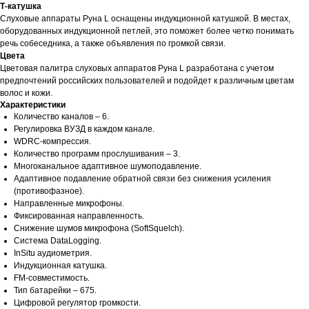
Т-катушка
Слуховые аппараты Руна L оснащены индукционной катушкой. В местах,
оборудованных индукционной петлей, это поможет более четко понимать
речь собеседника, а также объявления по громкой связи.
Цвета
Цветовая палитра слуховых аппаратов Руна L разработана с учетом
предпочтений российских пользователей и подойдет к различным цветам
волос и кожи.
Характеристики
Количество каналов – 6.
Регулировка ВУЗД в каждом канале.
WDRC-компрессия.
Количество программ прослушивания – 3.
Многоканальное адаптивное шумоподавление.
Адаптивное подавление обратной связи без снижения усиления
(противофазное).
Направленные микрофоны.
Фиксированная направленность.
Снижение шумов микрофона (SoftSquelch).
Система DataLogging.
InSitu аудиометрия.
Индукционная катушка.
FM-совместимость.
Тип батарейки – 675.
Цифровой регулятор громкости.