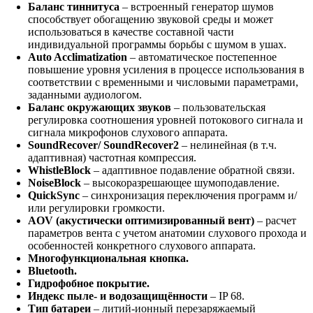
Баланс тиннитуса
– встроенный генератор шумов
способствует обогащению звуковой среды и может
использоваться в качестве составной части
индивидуальной программы борьбы с шумом в ушах.
Auto Acclimatization
– автоматическое постепенное
повышение уровня усиления в процессе использования в
соответствии с временными и числовыми параметрами,
заданными аудиологом.
Баланс окружающих звуков
– пользовательская
регулировка соотношения уровней потокового сигнала и
сигнала микрофонов слухового аппарата.
SoundRecover/ SoundRecover2
– нелинейная (в т.ч.
адаптивная) частотная компрессия.
WhistleBlock
– адаптивное подавление обратной связи.
NoiseBlock
– высокоразрешающее шумоподавление.
QuickSync
– синхронизация переключения программ и/
или регулировки громкости.
AOV (акустически оптимизированный вент)
– расчет
параметров вента с учетом анатомии слухового прохода и
особенностей конкретного слухового аппарата.
Многофункциональная кнопка.
Bluetooth.
Гидрофобное покрытие.
Индекс пыле- и водозащищённости
– IP 68.
Тип батареи
– литий-ионный перезаряжаемый