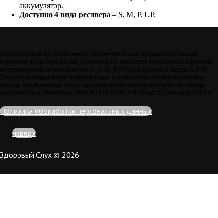
аккумулятор.
Доступно 4 вида ресивера
– S, M, P, UP.
Информация на сайте носит исключительно информационный
характер и ни при каких условиях не является публичной офертой,
определяемой положениями ч. 2 ст. 437 Гражданского кодекса РФ.
Получить подробную информацию о стоимости, комплектации и
сроках выполнения услуг вы можете по телефону горячей линии.
медицинская лицензия Л041-01171-03/00338295 от 29 декабря 2019 г.
Политика обоработки персональных данных
наверх
Здоровый Слух © 2026