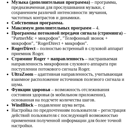
Музыка (дополнительная программа)
– программа,
предназначенная для прослушивания музыки, с
сохранением различий интенсивности звучания,
частотных контрастов и динамики.
Собственная программа.
Максимум дополнительных программ
– 4.
Программы потоковой передачи сигнала (стриминга)
–
"PartnerMic + микрофон", "Телефонный звонок +
микрофон", "RogerDirect + микрофон".
RogerDirect
– полностью встренный в слуховой аппарат
приемник Roger.
Стриминг Roger + направленность
– настраиваемая
направленность микрофонов слухового аппарата при
поступлении потокового сигнала Roger.
UltraZoom
– адаптивная направленность, учитывающая
взаимное расположение источников полезного сигнала и
шума.
Функции здоровья
– возможность отслеживания
состояния здоровья (в мобильном приложении),
основанная на подсчете количества шагов.
WindBlock
– подавление шума ветра.
Настройка по предпочтениям пользователя – регистрация
действий пользователя с последующей возможностью
применения полученной информации для более точной
настройки.