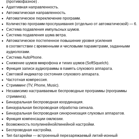
(противофазное) .
Адаптивная направленность.
Автоматическая направленность.
Автоматическое переключение программ.
Количество программ прослушивания (отдельно от автоматической) — 6.
Система подавления импульсных шумов.
Система подавления шума ветра.
Автоматическое постепенное повышение уровня усиления
в соответствии с временными и числовыми параметрами, заданными
аудиологами.
Система AutoPhone.
Снижение шумов микрофона и тихих шумов (SoftSquelch).
Функция записи аудиограммы в память слухового аппарата.
Световой индикатор состояния слухового аппарата.
Частотная компрессия.
Стримминг (TV, Phone, Music).
Независимо настраиваемые беспроводные программы (программы
стриминга).
Бинауральная беспроводная координация.
Бинауральная беспроводная обработка сигнала.
Бинауральная беспроводная синхронизация слуховых аппаратов.
Функция компенсации окклюзии.
Возможность полулинейной/линейной настройки.
Беспроводная настройка.
Тип батарейки — встроенный перезаряжаемый литий-ионный