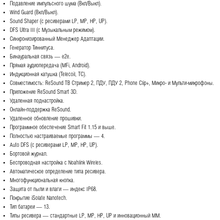
Подавление импульсного шума (Вкл/Выкл).
Wind Guard (Вкл/Выкл).
Sound Shaper (с ресиверами LP, MP, HP, UP).
DFS Ultra III (с Музыкальным режимом).
Синхронизированный Менеджер Адаптации.
Генератор Тиннитуса.
Бинауральная связь — е2е.
Прямая аудиопередача (MFi, Android).
Индукционная катушка (Telecoil, TC).
Совместимость: ReSound ТВ Стример 2, ПДУ, ПДУ 2, Phone Clip+, Микро- и Мульти-микрофоны.
Приложение ReSound Smart 3D.
Удаленная поднастройка.
Онлайн-поддержка ReSound.
Удаленное обновление прошивки.
Программное обеспечение Smart Fit 1.15 и выше.
Полностью настраиваемые программы — 4.
Auto DFS (с ресиверами LP, MP, HP, UP).
Бортовой журнал.
Беспроводная настройка с Noahlink Wireles.
Автоматическое определение типа ресивера.
Многофункциональная кнопка.
Защита от пыли и влаги — индекс IP68.
Покрытие iSolate Nanotech.
Тип батареи — 13.
Типы ресивера — стандартные LP, MP, HP, UP и инновационный ММ.