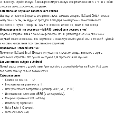
естественную обработку звука. Благодаря этому речь и звуки воспринимаются легко и четко с любых
сторон и в любых акустических ситуациях.
Естественное звучание собственного голоса
Имитируя естественный процесс восприятия звуков, слуховые аппараты ReSound OMNIA помогают
мозгу слышать так, как задумано природой. Благодаря инновационным технологиям голос
пользователя звучит в аппаратах OMNIA естественно, именно так, каким он был всегда.
Инновационный тип ресивера — M&RIE (микрофон и ресивер в ухе)
Слуховые аппараты OMNIA с выносным ресивером M&RIE (ММ) предназначены для шумных
ситуаций, позволяя пользователю погрузиться в индивидуальный слуховой опыт с большей глубиной
и чувством направления (пространственного восприятия).
Приложение ReSound Smart 3D
Приложение ReSound Smart 3D позволяет управлять слуховыми аппаратами прямо с экрана
мобильного устройства. Это лучший инструмент для персонализации звучания.
Совместимость с Apple и Android
Прямой аудиостриминг с устройствами Apple и Android и звонки Hands-Free на iPhone, iPad дарят
пользователям еще больше возможностей.
Характеристики
Количество каналов — 12.
Бинауральная направленность III .
Пространственное восприятие (с ресиверами LP, MP, HP, UP).
Инновационная технология M&RIE (с ресивером ММ).
Синхронизированный Soft Switching.
Оптимизатор окружения I.
Noise Tracker II (2 уровня).
Экспансия (Вкл/Выкл).