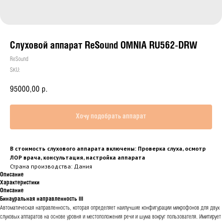
Слуховой аппарат ReSound OMNIA RU562-DRW
ReSound
SKU:
95000,00
р.
Хочу подобрать аппарат
В стоимость слухового аппарата включены: Проверка слуха, осмотр
ЛОР врача, консультация, настройка аппарата
Страна производства: Дания
Описание
Характеристики
Описание
Бинауральная направленность III
Автоматическая направленность, которая определяет наилучшие конфигурации микрофонов для двух
слуховых аппаратов на основе уровня и местоположения речи и шума вокруг пользователя. Имитирует