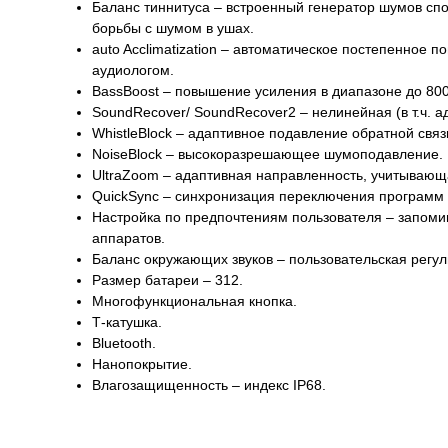
Баланс тиннитуса – встроенный генератор шумов спо
борьбы с шумом в ушах.
auto Acclimatization – автоматическое постепенное
аудиологом.
BassBoost – повышение усиления в диапазоне до 800
SoundRecover/ SoundRecover2 – нелинейная (в т.ч. а
WhistleBlock – адаптивное подавление обратной связ
NoiseBlock – высокоразрешающее шумоподавление.
UltraZoom – адаптивная направленность, учитывающ
QuickSync – синхронизация переключения программ и
Настройка по предпочтениям пользователя – запоми
аппаратов.
Баланс окружающих звуков – пользовательская регул
Размер батареи – 312.
Многофункциональная кнопка.
Т-катушка.
Bluetooth.
Нанопокрытие.
Влагозащищенность – индекс IP68.