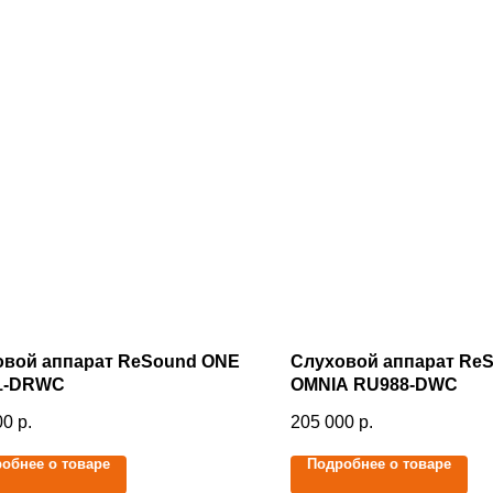
овой аппарат ReSound ONE
Слуховой аппарат Re
1-DRWС
OMNIA RU988-DWC
00
р.
205 000
р.
обнее о товаре
Подробнее о товаре