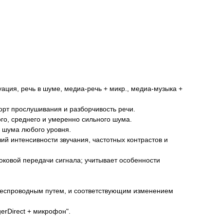
уация, речь в шуме, медиа-речь + микр., медиа-музыка +
орт прослушивания и разборчивость речи.
го, среднего и умеренно сильного шума.
 шума любого уровня.
й интенсивности звучания, частотных контрастов и
оковой передачи сигнала; учитывает особенности
 беспроводным путем, и соответствующим изменением
erDirect + микрофон".