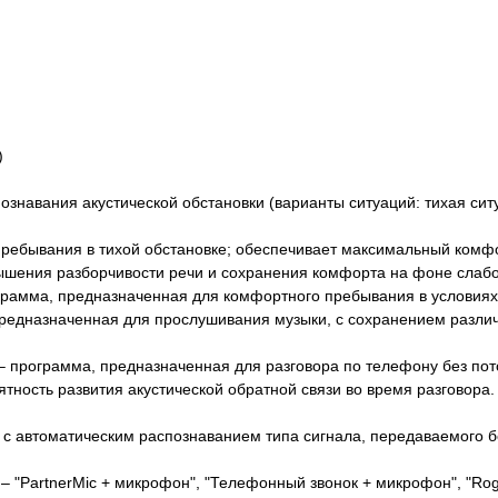
)
познавания акустической обстановки (варианты ситуаций: тихая сит
пребывания в тихой обстановке; обеспечивает максимальный комф
ышения разборчивости речи и сохранения комфорта на фоне слабо
грамма, предназначенная для комфортного пребывания в условиях
редназначенная для прослушивания музыки, с сохранением различи
 программа, предназначенная для разговора по телефону без пот
тность развития акустической обратной связи во время разговора.
ы с автоматическим распознаванием типа сигнала, передаваемого
– "PartnerMic + микрофон", "Телефонный звонок + микрофон", "Rog