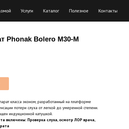
омой
Услуги
Каталог
Полезное
Контакты
т Phonak Bolero M30-M
т
арат класса эконом, разработанный на платформе
нсации потери слуха от легкой до умеренной степени.
ащен индукционной катушкой.
та включены: Проверка слуха, осмотр ЛОР врача,
арата