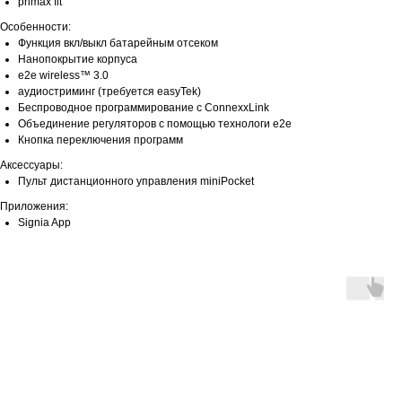
primax fit
Особенности:
Функция вкл/выкл батарейным отсеком
Нанопокрытие корпуса
e2e wireless™ 3.0
аудиостриминг (требуется easyTek)
Беспроводное программирование с ConnexxLink
Объединение регуляторов с помощью технологи e2e
Кнопка переключения программ
Аксессуары:
Пульт дистанционного управления miniPocket
Приложения:
Signia App