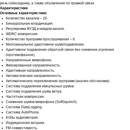
речь собеседника, а также объявления по громкой связи.
Характеристики
Основные характеристики:
Количество каналов – 20.
Бинауральная координация.
Регулировка ВУЗД в каждом канале.
WDRC-компрессия.
Количество программ прослушивания – 6.
Многоканальное адаптивное шумоподавление.
Адаптивное подавление обратной связи без снижения усиления
(противофазное).
Направленные микрофоны.
Фиксированная направленность.
Адаптивная направленность.
Автоматическая направленность.
Автоматическое переключение программ (анализ обстановки).
Система подавления импульсных шумов.
Система подавления шума ветра.
Частотная компрессия.
Снижение шумов микрофона (SoftSquelch).
Система DataLogging.
Система AutoPhone.
InSitu аудиометрия.
Индукционная катушка.
FM-совместимость.