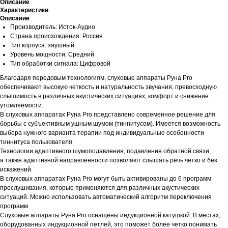
Описание
Характеристики
Описание
Производитель: Исток-Аудио
Страна происхождения: Россия
Тип корпуса: заушный
Уровень мощности: Средний
Тип обработки сигнала: Цифровой
Благодаря передовым технологиям, слуховые аппараты Руна Pro
обеспечивают высокую четкость и натуральность звучания, превосходную
слышимость в различных акустических ситуациях, комфорт и снижение
утомляемости.
В слуховых аппаратах Руна Pro представлено современное решение для
борьбы с субъективным ушным шумом (тиннитусом). Имеется возможность
выбора нужного варианта терапии под индивидуальные особенности
тиннитуса пользователя.
Технологии адаптивного шумоподавления, подавления обратной связи,
а также адаптивной направленности позволяют слышать речь четко и без
искажений.
В слуховых аппаратах Руна Pro могут быть активированы до 6 программ
прослушивания, которые применяются для различных акустических
ситуаций. Можно использовать автоматический алгоритм переключения
программ.
Слуховые аппараты Руна Pro оснащены индукционной катушкой. В местах,
оборудованных индукционной петлей, это поможет более четко понимать