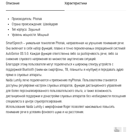
Описание
Характеристики
Производитель: Phonak
Страна происхождения: Швейцария
Тип корпуса: Заушный
Уровень мощности: Мощный
SmartSpeech – уникальная технология Phonak, направленная на улучшение понимания речи.
Она включает в себя набор функций, плавно и точно переключаемых операционной системой
AutoSense OS 5.0. Каждая функция ответственна либо за разборчивость речи, либо за
снижение слухового напряжения во множестве акустических ситуаций.
Благодаря этому пользователи могут подключаться к широкому спектру устройств с
поддержкой Bluetooth (таким как смартфоны, ТВ, планшеты и ноутбуки) и передавать аудио
прямо в слуховые аппараты.
Naida Lumity легко подключаются к приложению myPhonak. Пользователям становятся
доступны регулировки настроек слуховых аппаратов, функции дистанционного управления
для более персонализированного пользовательского опыта, а также возможность
дистанционной поддержки и донастройки слуховых аппаратов без необходимости посещения
специалиста в центре слухопротезирования.
Использование Naida Lumity с микрофонами Roger позволяет максимально повысить
понимание речи в условиях фонового шума и на расстоянии.