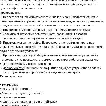
сочетает в себе минималистичный дизайн, современные технологии и
высокое качество звука, что делает его идеальным выбором для тех, кто
ценит комфорт и незаметность.
Преимущества:
1.
Непревзойденная миниатюрность:
Audifon Sino XS является одним из
самых маленьких слуховых аппаратов на рынке, что делает его практически
невидимым при ношении и обеспечивает пользователю уверенность.
2.
Природное звучание:
Современные алгоритмы обработки звука
обеспечивают четкость и естественность восприятия, позволяя
пользователю легко воспринимать речь и окружающие звуки.
3.
Индивидуальная настройка:
Возможность настройки аппарата под
индивидуальные потребности пользователя для оптимального восприятия
звука в различных условиях.
4.
Простота эксплуатации:
Интуитивно понятные элементы управления
позволяют легко настраивать громкость и режимы работы аппарата, что
делает его удобным в использовании.
5.
Долговечность:
Специальное покрытие защищает устройство от влаги и
пота, что увеличивает срок службы и надежность аппарата.
Характеристики
• 10k HD звук
• Регулировка громкости
• Адаптивное шумоподавление
• Шумоподавление
• Адаптивное подавление обратной связи