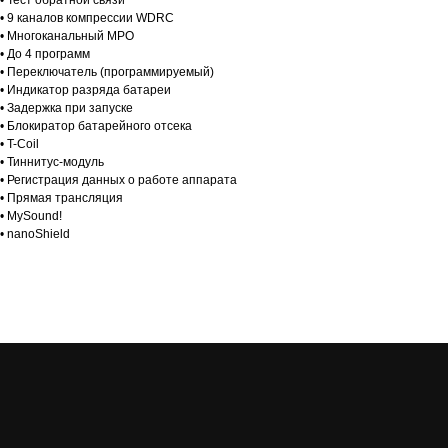
• Тест обратной связи
• 9 каналов компрессии WDRC
• Многоканальный МРО
• До 4 программ
• Переключатель (программируемый)
• Индикатор разряда батареи
• Задержка при запуске
• Блокиратор батарейного отсека
• T-Coil
• Тиннитус-модуль
• Регистрация данных о работе аппарата
• Прямая трансляция
• MySound!
• nanoShield