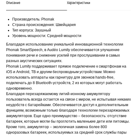
Описание
Характеристики
Производитель: Phonak
Страна происхождения: Швейцария
Тип корпуса: Заушный
Уровень мощности: Средней мощности
Благодаря использованию уникальной инновационной технологии
Phonak SmartSpeech, в Audéo Lumity обеспечивается улучшение
понимания речи и снижение усилий при прослушивании в самых
разных акустических ситуациях.
Phonak Lumity поддерживает прямое подключение к смартфонам на
iOS и Android, ТВ и другим беспроводным устройствам. Можно
использовать аппараты как гарнитуру для звонков hands-free,
подключать до 8 Bluetooth-устройств, 2 из которых могут работать
одновременно.
Благодаря перезаряжаемому литий-ионному аккумулятору
пользователь всегда остается на связи с миром, не испытывая никаких
неудобств с батарейками. Обеспечивается доступ к дополнительным
функциям, возможным только благодаря технологии перезаряжаемых
аккумуляторов. Еще одно преимущество – безопасность: отсутствие
батареек, которые могли бы проглотить маленькие дети или питомцы.
Кроме того, аккумулятор – экологичная замена более 800
одноразовых батареек, используемых за средний срок службы пары