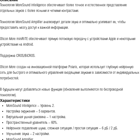
Описание
Технология MoreSound Intelligence обеспечивает более точное и естественное представление
отдельных звуков с более ясными и четкими контрастами.
Технология MoreSound Amplifier анализирует детали звука и оптимально усиливает их, чтобы
предоставить мозгу доступ к важной информации.
Oticon More miniRITE обеспечивает прямую потоковую передачу с устройствами Apple и некоторыми
устройствами на Android.
Поддержка CROS/BiCROS.
Oticon More создан на инновационной платформе Polaris, которая использует глубокую нейронную
сеть для быстрого и оптимального управления входящими звуками в зависимости от индивидуальных
потребностей.
В будущем могут добавляться новые функции (обновления выполняются по беспроводной
технологии).
Характеристики
MoreSound Intelligence – Уровень 2.
Настройка окружения – 5 вариантов.
Виртуальная ушная раковина – 1 настройка.
Пространственный уравнитель – 60%.
Нейронное подавление шума, сложная ситуация / простая ситуация – 6 дБ / 2 дБ.
Улучшение звука – 2 настройки.
MoreSound Amplifier.