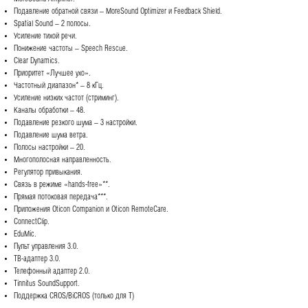
Подавление обратной связи – MoreSound Optimizer и Feedback Shield.
Spatial Sound – 2 полосы.
Усиление тихой речи.
Понижение частоты – Speech Rescue.
Clear Dynamics.
Приоритет «Лучшее ухо».
Частотный диапазон* – 8 кГц.
Усиление низких частот (стриминг).
Каналы обработки – 48.
Подавление резкого шума – 3 настройки.
Подавление шума ветра.
Полосы настройки – 20.
Многополосная направленность.
Регулятор привыкания.
Связь в режиме «hands-free»**.
Прямая потоковая передача***.
Приложения Oticon Companion и Oticon RemoteCare.
ConnectClip.
EduMic.
Пульт управления 3.0.
ТВ-адаптер 3.0.
Телефонный адаптер 2.0.
Tinnitus SoundSupport.
Поддержка CROS/BiCROS (только для Т)