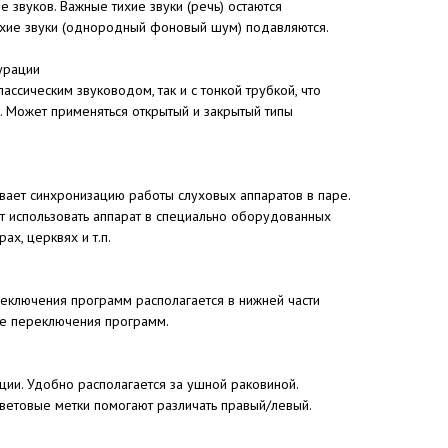
 звуков. Важные тихие звуки (речь) остаются
хие звуки (однородный фоновый шум) подавляются.
урации
ассическим звуководом, так и с тонкой трубкой, что
. Может применяться открытый и закрытый типы
вает синхронизацию работы слуховых аппаратов в паре.
т использовать аппарат в специально оборудованных
ах, церквях и т.п.
реключения программ располагается в нижней части
ые переключения программ.
ции. Удобно располагается за ушной раковиной.
Цветовые метки помогают различать правый/левый.