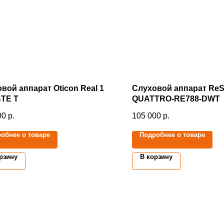
вой аппарат Oticon Real 1
Слуховой аппарат ReS
BTE T
QUATTRO-RE788-DWT
00
р.
105 000
р.
обнее о товаре
Подробнее о товаре
рзину
В корзину