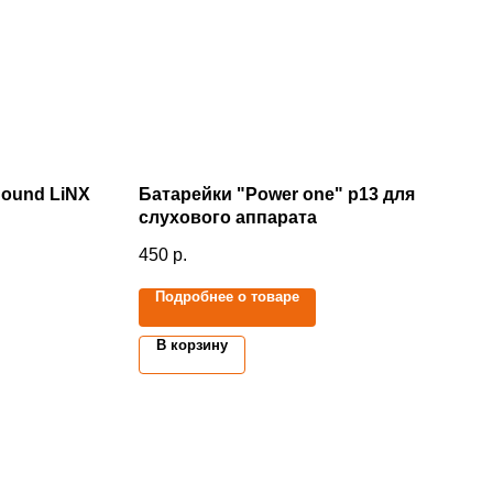
ound LiNX
Батарейки "Power one" p13 для
слухового аппарата
450
р.
Подробнее о товаре
В корзину