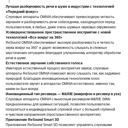
Лучшая разборчивость речи в шуме в индустрии с технологией
«Передний фокус»
Слуховые аппараты OMNIA обеспечивают превосходную четкость
звучания и разборчивость речи собеседника, находящегося перед
пользователем, в любых, даже очень шумных звуковых окружениях.
Усовершенствованное пространственное восприятие с новой
технологией «Все вокруг на 360»
ReSound OMNIA обеспечивают высокую разборчивость и четкость
звука вокруг на 360° и дарят возможность слышать в сложных
акустических ситуациях благодаря улучшенному алгоритму обработки
речи в шуме.
Естественное звучание собственного голоса
Имитируя естественный процесс восприятия звуков, слуховые
аппараты ReSound OMNIA помогают мозгу слышать так, как задумано
природой. Благодаря инновационным технологиям голос
пользователя звучит в аппаратах OMNIA естественно, именно так,
каким он был всегда.
Инновационный тип ресивера — M&RIE (микрофон и ресивер в ухе)
Слуховые аппараты OMNIA с выносным ресивером M&RIE (ММ)
предназначены для шумных ситуаций, позволяя пользователю
погрузиться в индивидуальный слуховой опыт с большей глубиной
и чувством направления (пространственного восприятия).
Приложение ReSound Smart 3D
Приложение ReSound Smart 3D позволяет управлять слуховыми