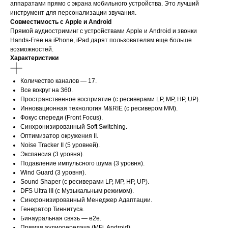
аппаратами прямо с экрана мобильного устройства. Это лучший
инструмент для персонализации звучания.
Совместимость с Apple и Android
Прямой аудиостриминг с устройствами Apple и Android и звонки
Hands-Free на iPhone, iPad дарят пользователям еще больше
возможностей.
Характеристики
Количество каналов — 17.
Все вокруг на 360.
Пространственное восприятие (с ресиверами LP, MP, HP, UP).
Инновационная технология M&RIE (с ресивером ММ).
Фокус спереди (Front Focus).
Синхронизированный Soft Switching.
Оптимизатор окружения II.
Noise Tracker II (5 уровней).
Экспансия (3 уровня).
Подавление импульсного шума (3 уровня).
Wind Guard (3 уровня).
Sound Shaper (с ресиверами LP, MP, HP, UP).
DFS Ultra III (с Музыкальным режимом).
Синхронизированный Менеджер Адаптации.
Генератор Тиннитуса.
Бинауральная связь — е2е.
Прямая аудиопередача (MFi, Android).