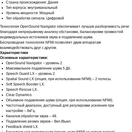
Страна происхождения: Дания
Тип корпуса: внутриканальный
Уровень мощности: Мощный
Тип обработки сигнала: Цифровой
Технология OpenSound Navigator обеспечивает лучшую разборчивость речи
благодаря непрерывному анализу обстановки, балансировке громкостей
индивидуальных источников звука и подавлению шума.
Беспроводная технология NFMI позволяет двум аппаратам
взаимодействовать друг с другом.
Характеристики
Основные характеристики:
OpenSound Navigator – уровень 2.
Максимальное подавление шума 5 Дб.
Speech Guard LX – уровень 2.
Spatial Sound LX (опция, при использовании NFMI) – 2 полосы.
Soft Speech Booster LX.
Speech Rescue LX.
Clear Dynamics.
Объемное подавление шума (опция, при использовании NFMI).
Частотный диапазон, доступный для регулировки усиления при
настройке – 8кГц.
Каналов обработки звука – 48.
Подавление резких звуков – Вкл./Выкл.
Feedback shield LX.