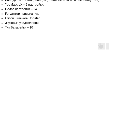
Бинауральная координация (опция, если NFMI не используется).
YouMatic LX – 2 настройки.
Полос настройки – 14.
Регулятор привыкания.
Oticon Firmware Updater.
Звуковые уведомления.
Тип батарейки – 10